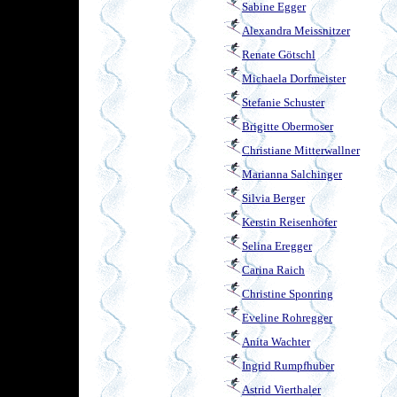
Sabine Egger
Alexandra Meissnitzer
Renate Götschl
Michaela Dorfmeister
Stefanie Schuster
Brigitte Obermoser
Christiane Mitterwallner
Marianna Salchinger
Silvia Berger
Kerstin Reisenhofer
Selina Eregger
Carina Raich
Christine Sponring
Eveline Rohregger
Anita Wachter
Ingrid Rumpfhuber
Astrid Vierthaler